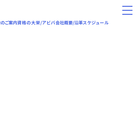
験のご案内
資格の大栄/アビバ
会社概要/沿革
スケジュール