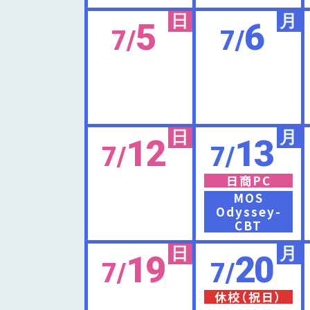
日
月
5
6
7/
7/
日
月
12
13
7/
7/
日商PC
MOS
Odyssey-
CBT
日
月
19
20
7/
7/
休校（祝日）