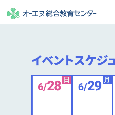
イベントスケジ
日
月
28
29
6/
6/