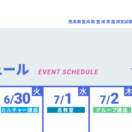
西条教室
呉教室
保育園
検定試
ュール
EVENT SCHEDULE
火
水
30
1
2
6/
7/
7/
カルチャー講座
呉教室
グループ講座