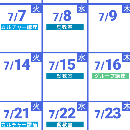
火
水
7
8
9
7/
7/
7/
カルチャー講座
呉教室
火
水
14
15
16
7/
7/
7/
呉教室
グループ講座
火
水
21
22
23
7/
7/
7/
カルチャー講座
呉教室