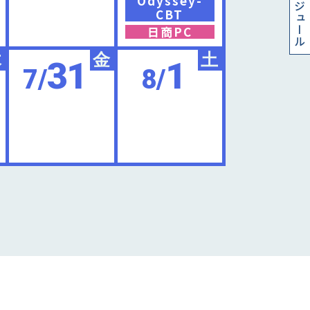
スケジュール
Odyssey-
CBT
日商PC
木
金
土
31
1
7/
8/