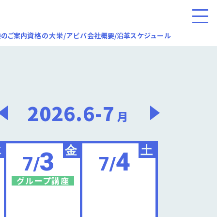
験のご案内
資格の大栄/アビバ
会社概要/沿革
スケジュール
2026.6-7
月
木
金
土
3
4
7/
7/
グループ講座