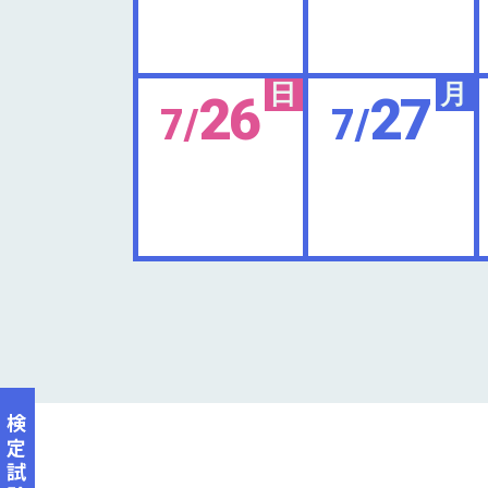
日
月
26
27
7/
7/