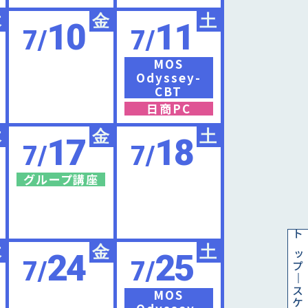
木
金
土
10
11
7/
7/
MOS
Odyssey-
CBT
日商PC
木
金
土
17
18
7/
7/
グループ講座
トップ
木
金
土
24
25
7/
7/
MOS