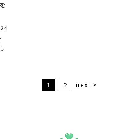
を
.24
女
し
next >
1
2