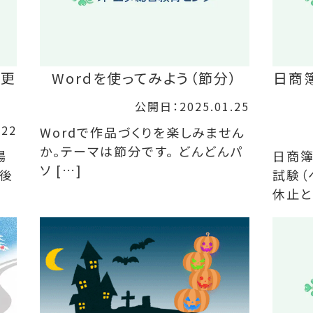
変更
Wordを使ってみよう（節分）
日商
公開日：2025.01.25
.22
Wordで作品づくりを楽しみません
か。テーマは節分です。 どんどんパ
場
日商簿
ソ […]
今後
試験（
休止と