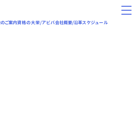
験のご案内
資格の大栄/アビバ
会社概要/沿革
スケジュール