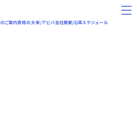
験のご案内
資格の大栄/アビバ
会社概要/沿革
スケジュール